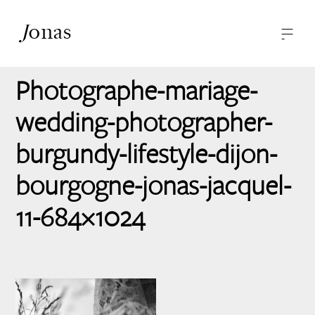
J
onas
—
—
-
Photographies
A propos
Photographe-mariage-
Contact
wedding-photographer-
burgundy-lifestyle-dijon-
bourgogne-jonas-jacquel-
11-684×1024