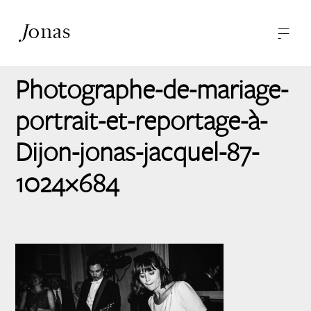
J
onas
—
—
-
Photographies
A propos
Photographe-de-mariage-
Contact
portrait-et-reportage-à-
Dijon-jonas-jacquel-87-
1024×684