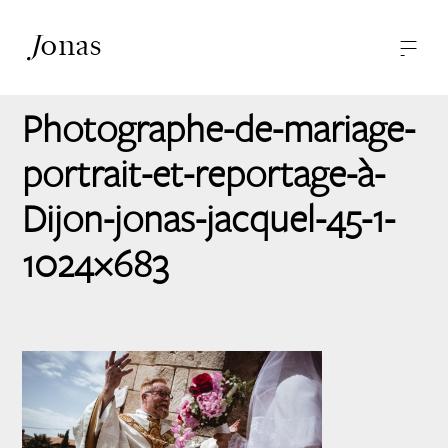
J
onas
—
—
-
Photographies
A propos
Photographe-de-mariage-
Contact
portrait-et-reportage-à-
Dijon-jonas-jacquel-45-1-
1024×683