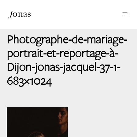
J
onas
—
—
-
Photographies
A propos
Photographe-de-mariage-
Contact
portrait-et-reportage-à-
Dijon-jonas-jacquel-37-1-
683×1024