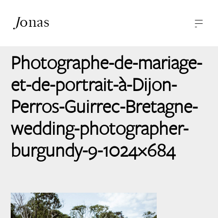
J
onas
—
—
-
Photographies
A propos
Photographe-de-mariage-
Contact
et-de-portrait-à-Dijon-
Perros-Guirrec-Bretagne-
wedding-photographer-
burgundy-9-1024×684