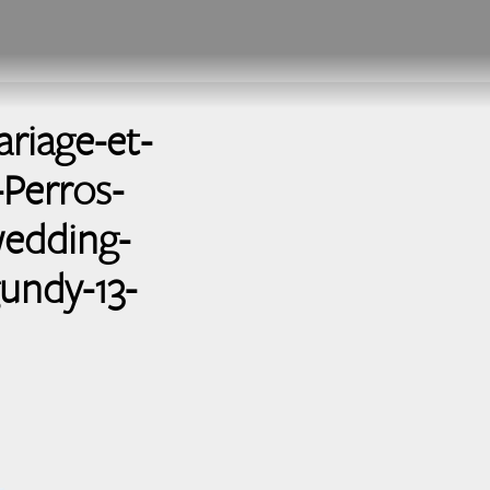
riage-et-
-Perros-
wedding-
undy-13-