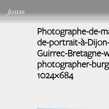
J
onas
Photographe-de-ma
de-portrait-à-Dijon
Guirrec-Bretagne-
photographer-burg
1024×684