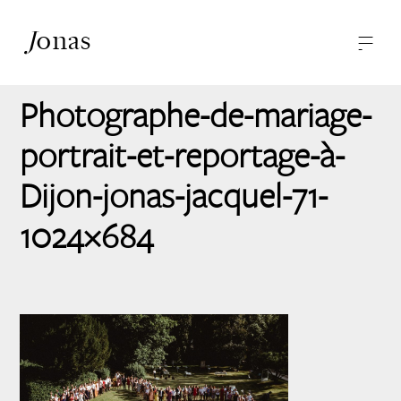
J
onas
—
—
-
Photographies
A propos
Photographe-de-mariage-
Contact
portrait-et-reportage-à-
Dijon-jonas-jacquel-71-
1024×684