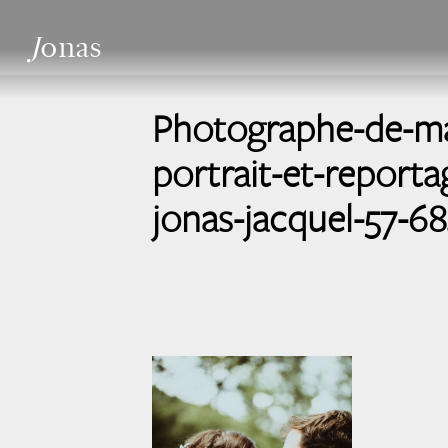
J
onas
Photographe-de-ma
portrait-et-reportag
jonas-jacquel-57-6