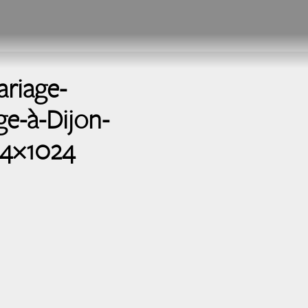
riage-
e-à-Dijon-
84×1024