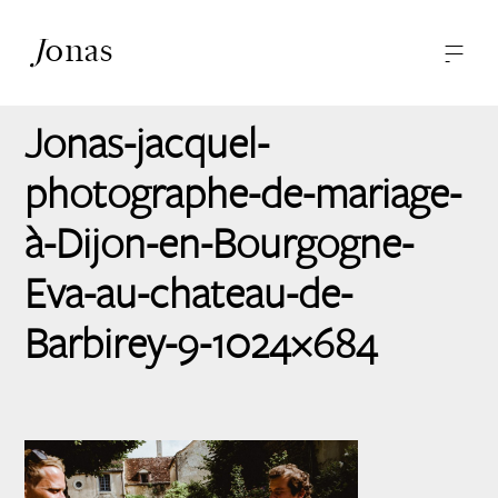
J
onas
—
—
-
Photographies
A propos
Jonas-jacquel-
Contact
photographe-de-mariage-
à-Dijon-en-Bourgogne-
Eva-au-chateau-de-
Barbirey-9-1024×684