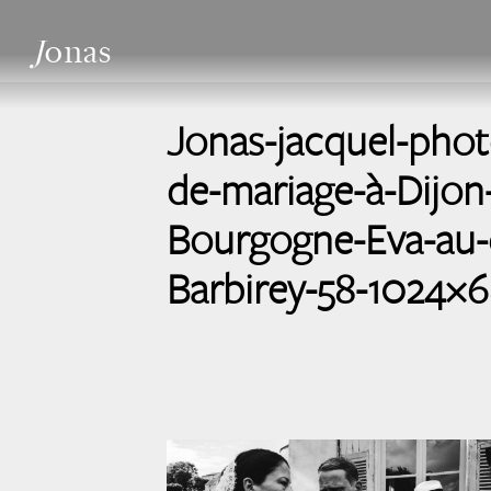
J
onas
Jonas-jacquel-pho
de-mariage-à-Dijon
Bourgogne-Eva-au-
Barbirey-58-1024×