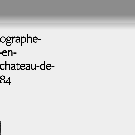
tographe-
-en-
chateau-de-
684