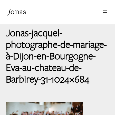
J
onas
—
—
-
Photographies
A propos
Jonas-jacquel-
Contact
photographe-de-mariage-
à-Dijon-en-Bourgogne-
Eva-au-chateau-de-
Barbirey-31-1024×684