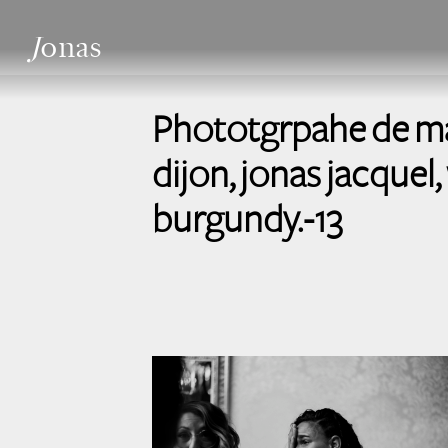
J
onas
Phototgrpahe de mar
dijon, jonas jacquel
burgundy.-13