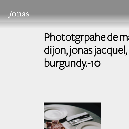
J
onas
Phototgrpahe de mar
dijon, jonas jacquel
burgundy.-10