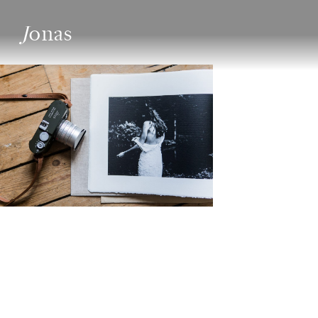
J
onas