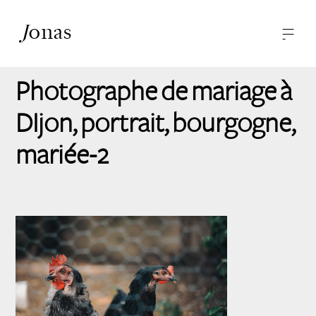
J
onas
—
—
-
Photographies
A propos
Photographe de mariage à
Contact
DIjon, portrait, bourgogne,
mariée-2